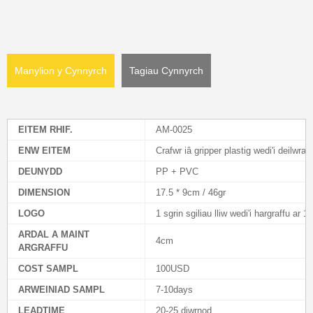
Manylion y Cynnyrch
Tagiau Cynnyrch
EITEM RHIF.
AM-0025
ENW EITEM
Crafwr iâ gripper plastig wedi'i deilwra
DEUNYDD
PP + PVC
DIMENSION
17.5 * 9cm / 46gr
LOGO
1 sgrin sgiliau lliw wedi'i hargraffu ar 1 
ARDAL A MAINT
4cm
ARGRAFFU
COST SAMPL
100USD
ARWEINIAD SAMPL
7-10days
LEADTIME
20-25 diwrnod