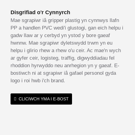
Disgrifiad o'r Cynnyrch
Mae sgrapiwr iâ gripper plastig yn cynnwys llafn
PP a handlen PVC wedi'i glustogi, gan eich helpu i
gadw llaw ar y cerbyd yn ystod y bore gaeaf
hwnnw. Mae sgrapiwr dyletswydd trwm yn eu
helpu i glirio rhew a rhew o'u ceir. Ac mae'n wych
ar gyfer ceir, logisteg, traffig, digwyddiadau fel
rhoddion hyrwyddo neu anrhegion yn y gaeaf. E-
bostiwch ni at sgrapiwr iâ gafael personol gyda
logo i roi hwb i'ch brand.
CLICIWCH YMA I E-BOST