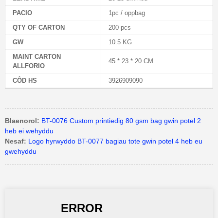
PACIO
1pc / oppbag
QTY OF CARTON
200 pcs
GW
10.5 KG
MAINT CARTON
45 * 23 * 20 CM
ALLFORIO
CÔD HS
3926909090
Blaenorol:
BT-0076 Custom printiedig 80 gsm bag gwin potel 2
heb ei wehyddu
Nesaf:
Logo hyrwyddo BT-0077 bagiau tote gwin potel 4 heb eu
gwehyddu